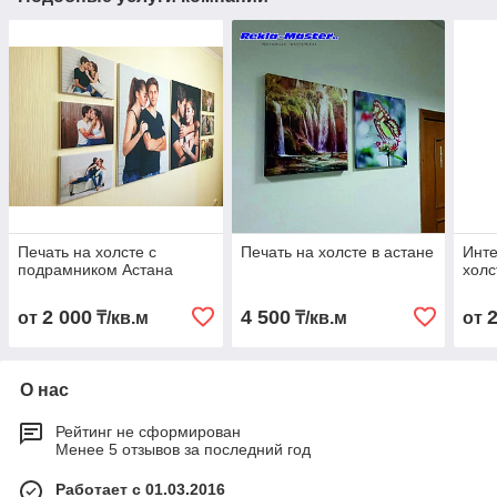
Печать на холсте с
Печать на холсте в астане
Инте
подрамником Астана
холс
2 000
4 500
от
₸/кв.м
₸/кв.м
от
О нас
Рейтинг не сформирован
Менее 5 отзывов за последний год
Работает с 01.03.2016