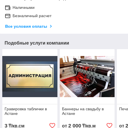
Наличными
Безналичный расчет
Все условия оплаты
Подобные услуги компании
Гравировка таблички в
Баннеры на свадьбу в
Печа
Астане
Астане
3
2 000
₸/кв.см
от
₸/кв.м
от