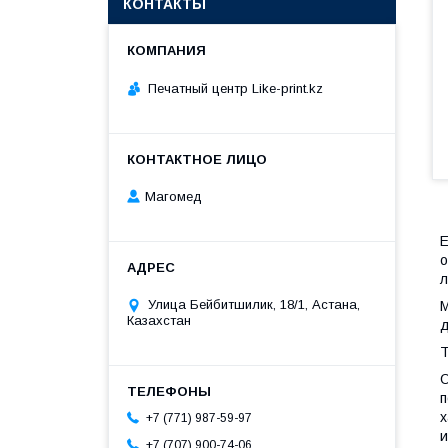
КОНТАКТЫ
Печатный центр Like-print.kz
Магомед
Е
о
л
Улица Бейбитшилик, 18/1, Астана,
М
Казахстан
д
Т
О
п
х
+7 (771) 987-59-97
и
+7 (707) 900-74-06