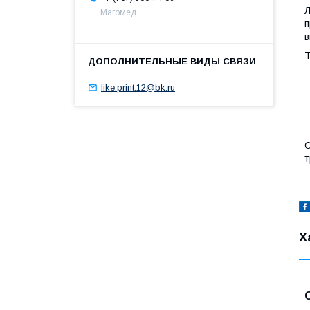
Л
Магомед
п
в
Т
like.print.12@bk.ru
О
т
Х