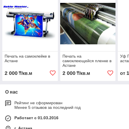
Печать на самоклейке в
Печать на
Уф П
Астане
самоклеющейся пленке в
аста
Астане
2 000
2 000
₸/кв.м
₸/кв.м
от
О нас
Рейтинг не сформирован
Менее 5 отзывов за последний год
Работает с 01.03.2016
г. Астана