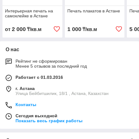
Интерьерная печать на
Печать плакатов в Астане
Печа
самоклейке в Астане
2 000
1 000
5 0
от
₸/кв.м
₸/кв.м
О нас
Рейтинг не сформирован
Менее 5 отзывов за последний год
Работает с 01.03.2016
г. Астана
Улица Бейбитшилик, 18/1 , Астана, Казахстан
Контакты
Сегодня выходной
Показать весь график работы