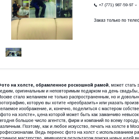
+7 (771) 987-59-97
Заказ только по теле
Фото на холсте, обрамленное роскошной рамой
, может стать
едким, оригинальным и неповторимым подарком на день свадьбы, 
оскве стало желанием не только распространенным, но и доволь
отографию, которую вы хотите «преобразить» или указать произве
елаемое изображение, и, конечно, поделиться с мастером собств
фото на холсте», цена которой может быть как заманчиво невысок
егодня большое число агентств, фирм и компаний по всему городу
азличным. Поэтому, как и любое искусство, печать на холсте в М
рофессионалам. Ведь перенос фото на холст с использованием р
стинное мастерство, явившееся результатом поиска новых идей 