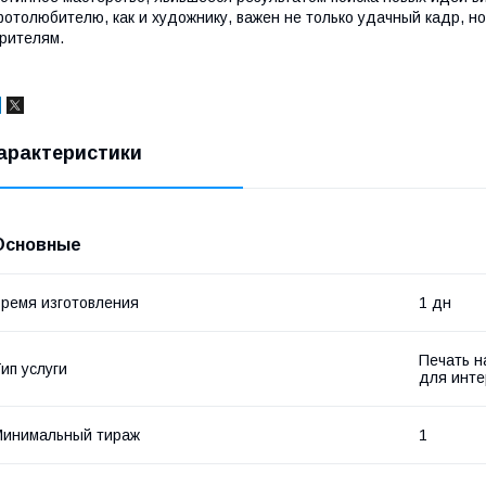
отолюбителю, как и художнику, важен не только удачный кадр, н
рителям.
арактеристики
Основные
ремя изготовления
1 дн
Печать н
ип услуги
для инт
Минимальный тираж
1