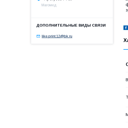
ф
Магомед
з
like.print.12@bk.ru
Х
В
Т