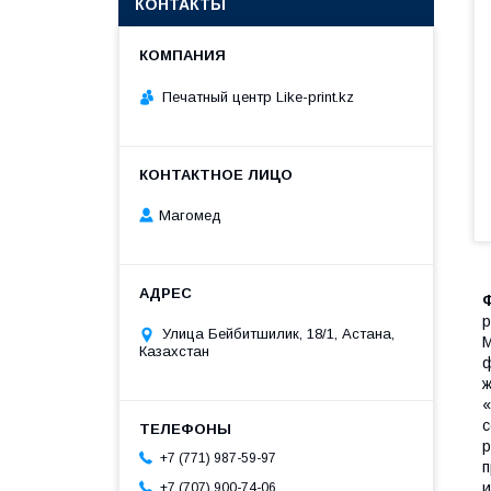
КОНТАКТЫ
Печатный центр Like-print.kz
Магомед
р
Улица Бейбитшилик, 18/1, Астана,
М
Казахстан
ф
ж
«
с
р
+7 (771) 987-59-97
п
и
+7 (707) 900-74-06