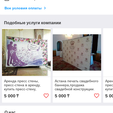
Все условия оплаты
Подобные услуги компании
Аренда пресс стены,
Астана печать свадебного
Арен
пресс-стена в аренду,
баннера,продажа
прес
купить пресс-стену,
свадебной конструкции.
купи
прессстена, пресс стена в
прес
5 000
5 000
5 0
₸
₸
Астане
Аста
О нас