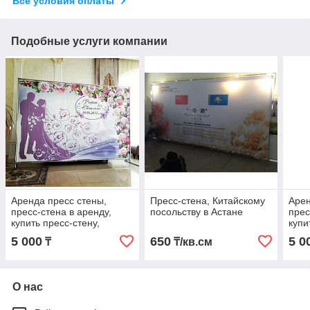
Все условия оплаты
Подобные услуги компании
Аренда пресс стены,
Пресс-стена, Китайскому
Арен
пресс-стена в аренду,
посольству в Астане
прес
купить пресс-стену,
купи
прессстена, пресс стена в
прес
5 000
650
5 0
₸
₸/кв.см
Астане
Аста
О нас