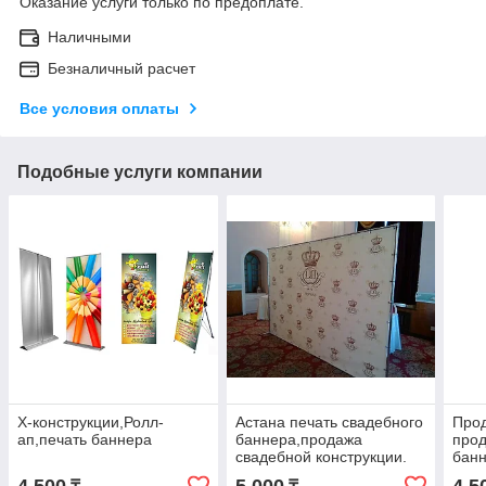
Оказание услуги только по предоплате.
Наличными
Безналичный расчет
Все условия оплаты
Подобные услуги компании
Х-конструкции,Ролл-
Астана печать свадебного
Прод
ап,печать баннера
баннера,продажа
прод
свадебной конструкции.
бан
конс