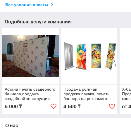
Все условия оплаты
Подобные услуги компании
Астана печать свадебного
Продажа ролл-ап,
Х-ба
баннера,продажа
продажа паучка, печать
Про
свадебной конструкции.
баннера на рекламные
конс
конструкции в Астане
банн
5 000
4 500
₸
₸
от
О нас