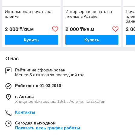
Интерьерная печать на
Интерьерная печать на
Печа
пленке
пленке в Астане
плен
банн
2 000
2 000
2 0
₸/кв.м
₸/кв.м
Купить
Купить
О нас
Рейтинг не сформирован
Менее 5 отзывов за последний год
Работает с 01.03.2016
г. Астана
Улица Бейбитшилик, 18/1 , Астана, Казахстан
Контакты
Сегодня выходной
Показать весь график работы