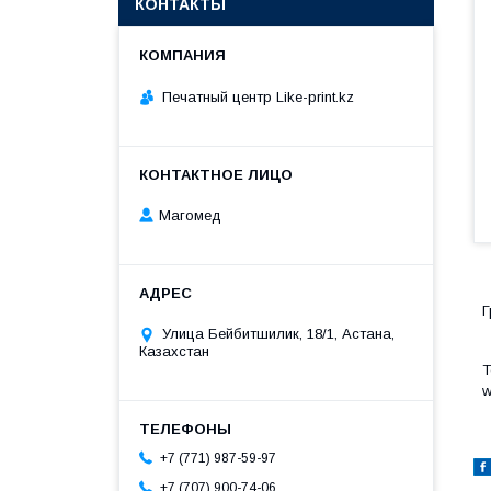
КОНТАКТЫ
Печатный центр Like-print.kz
Магомед
Г
Улица Бейбитшилик, 18/1, Астана,
Казахстан
Т
w
+7 (771) 987-59-97
+7 (707) 900-74-06