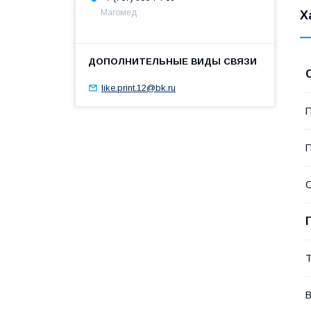
Магомед
Х
like.print.12@bk.ru
П
П
С
Т