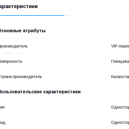
арактеристики
Основные атрибуты
роизводитель
VIP-mast
оверхность
Глянцев
трана производитель
Казахста
Пользовательские характеристики
ип
Односто
Вид
Односто