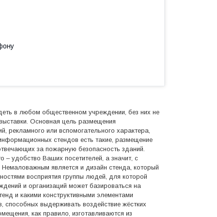
фону
ть в любом общественном учреждении, без них не
 выставки. Основная цель размещения
й, рекламного или вспомогательного характера,
информационных стендов есть такие, размещение
отвечающих за пожарную безопасность зданий.
о – удобство Ваших посетителей, а значит, с
 Немаловажным является и дизайн стенда, который
ностями восприятия группы людей, для которой
ждений и организаций может базироваться на
стенд и какими конструктивными элементами
в, способных выдерживать воздействие жёстких
мещения, как правило, изготавливаются из