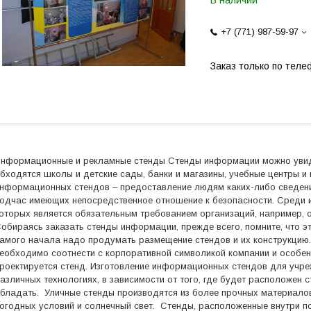
В наличии
+7 (771) 987-59-97
Заказ только по теле
нформационные и рекламные стенды Стенды информации можно увиде
бходятся школы и детские сады, банки и магазины, учебные центры и
нформационных стендов – предоставление людям каких-либо сведени
одчас имеющих непосредственное отношение к безопасности. Среди 
оторых является обязательным требованием организаций, например, 
обираясь заказать стенды информации, прежде всего, помните, что эт
амого начала надо продумать размещение стендов и их конструкцию.
еобходимо соотнести с корпоративной символикой компании и особен
роектируется стенд. Изготовление информационных стендов для учре
азличных технологиях, в зависимости от того, где будет расположен 
бладать. Уличные стенды производятся из более прочных материало
огодных условий и солнечный свет. Стенды, расположенные внутри по