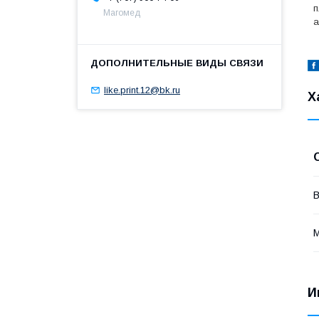
п
Магомед
а
like.print.12@bk.ru
Х
В
И