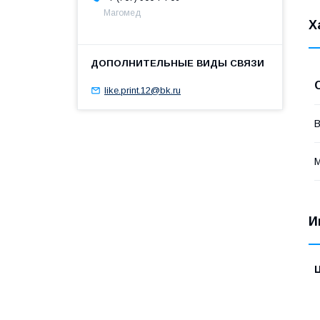
Магомед
Х
like.print.12@bk.ru
В
И