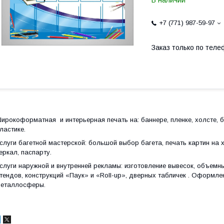
В наличии
+7 (771) 987-59-97
Заказ только по теле
ирокоформатная и интерьерная печать на: баннере, пленке, холсте, 
ластике.
слуги багетной мастерской: большой выбор багета, печать картин на 
еркал, паспарту.
слуги наружной и внутренней рекламы:
изготовление вывесок, объемн
тендов, конструкций «Паук» и «Roll-up», дверных табличек . Оформл
еталлосферы.