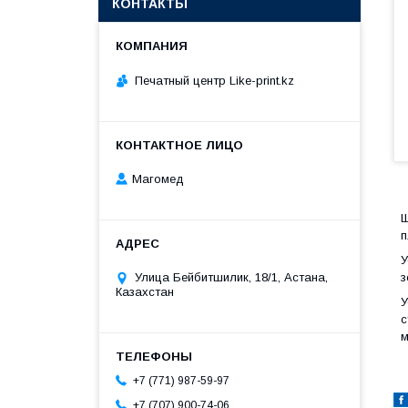
КОНТАКТЫ
Печатный центр Like-print.kz
Магомед
Ш
п
У
з
Улица Бейбитшилик, 18/1, Астана,
Казахстан
У
с
м
+7 (771) 987-59-97
+7 (707) 900-74-06