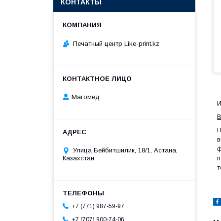
КОНТАКТЫ
Печатный центр Like-print.kz
Магомед
И
В
П
в
ф
Улица Бейбитшилик, 18/1, Астана,
п
Казахстан
т
+7 (771) 987-59-97
+7 (707) 900-74-06