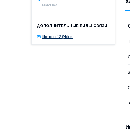
Х
Магомед
like.print.12@bk.ru
Т
О
В
С
З
И