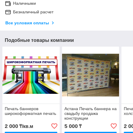
Наличными
Безналичный расчет
Все условия оплаты
Подобные товары компании
Печать баннеров
Астана Печать баннера на
Печа
широкоформатная печать
свадьбу продажа
холс
конструкции
2 000
5 000
2 0
₸/кв.м
₸