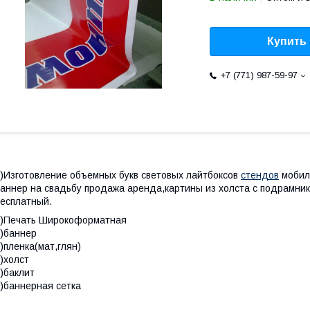
Купить
+7 (771) 987-59-97
)Изготовление объемных букв световых лайтбоксов
стендов
мобиль
аннер на свадьбу продажа аренда,картины из холста с подрамни
есплатный.
2)Печать Широкоформатная
)баннер
)пленка(мат,глян)
)холст
)баклит
)баннерная сетка