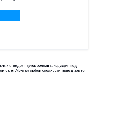
ных стендов паучок роллап консрукция под
ком багет,Монтаж любой сложности выезд замер