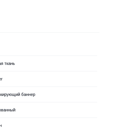
я ткань
er
окирующий баннер
ованный
н