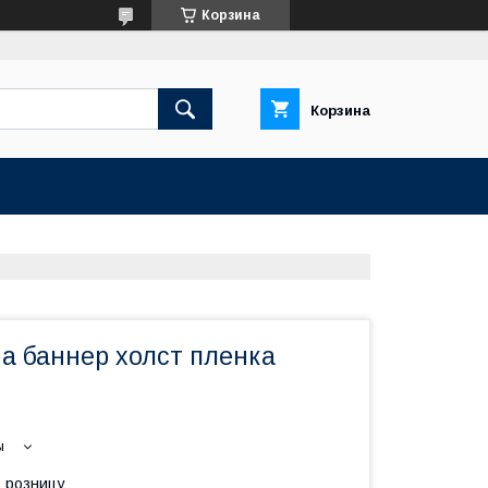
Корзина
Корзина
а баннер холст пленка
ы
в розницу