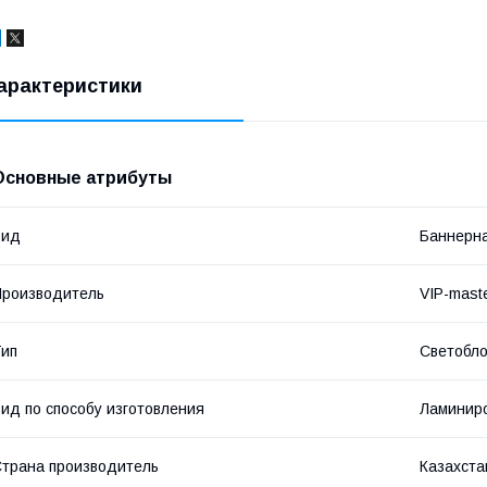
арактеристики
Основные атрибуты
Вид
Баннерна
роизводитель
VIP-mast
ип
Светобл
ид по способу изготовления
Ламинир
трана производитель
Казахста