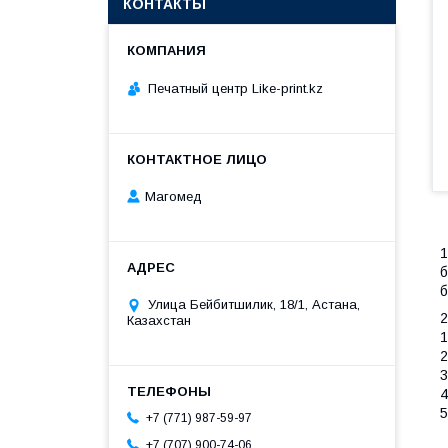
КОНТАКТЫ
Печатный центр Like-print.kz
Магомед
1
б
б
Улица Бейбитшилик, 18/1, Астана,
Казахстан
1
2
3
4
5
+7 (771) 987-59-97
+7 (707) 900-74-06