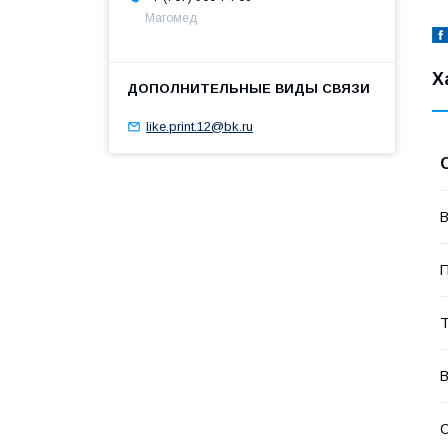
Магомед
Х
like.print.12@bk.ru
П
Т
В
С