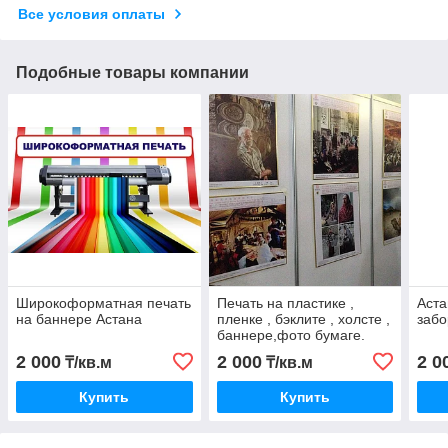
Все условия оплаты
Подобные товары компании
Широкоформатная печать
Печать на пластике ,
Аста
на баннере Астана
пленке , бэклите , холсте ,
заб
баннере,фото бумаге.
2 000
2 000
2 0
₸/кв.м
₸/кв.м
Купить
Купить