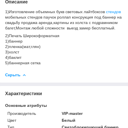
Описание
1)Изготовление объемных букв световых лайтбоксов
стендов
мобильных стендов паучок роллап консрукция под баннер на
свадьбу продажа аренда,картины из холста с подрамником
багет,Монтаж любой сложности выезд замер бесплатный.
2)Печать Широкоформатная
1)баннер
2)пленка(мат,глян)
3)холст
4)баклит
5)баннерная сетка
Скрыть
Характеристики
Основные атрибуты
Производитель
VIP-master
Цвет
Белый
Тип
Светоблокирующий баннер