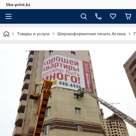
like-print.kz
Товары и услуги
Широкоформатная печать Астана
П