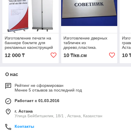
Изготовление печати на
Изготовление дверных
Изго
баннере бэклите для
табличек из
грав
рекламных каонструкций
дерево,пластика.
Аста
12 000
10
10
₸
₸/кв.см
₸
О нас
Рейтинг не сформирован
Менее 5 отзывов за последний год
Работает с 01.03.2016
г. Астана
Улица Бейбитшилик, 18/1 , Астана, Казахстан
Контакты